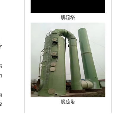
脱硫塔
的
优
与
力
与
脱硫塔
较