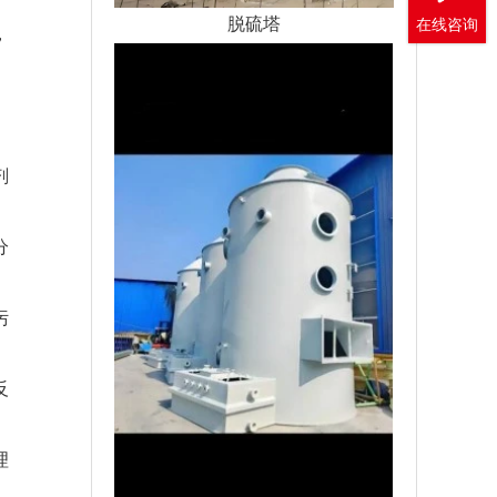
脱硫塔
在线咨询
，
剂
分
污
反
理