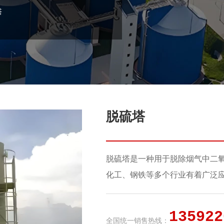
塔
脱硫塔
脱硫塔是一种用于脱除烟气中二
化工、钢铁等多个行业有着广泛
135922
全国统一销售热线：