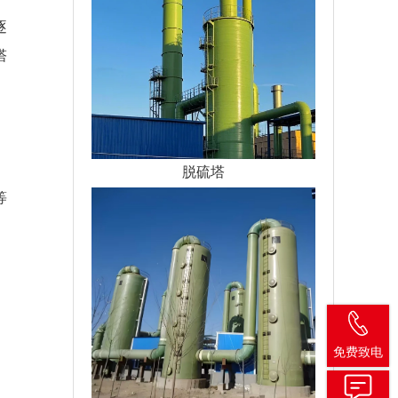
逐
塔
脱硫塔
等
免费致电